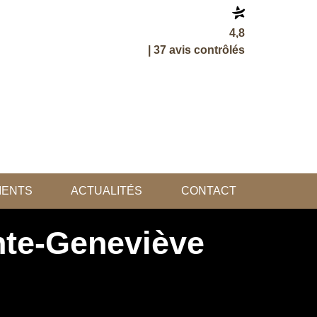
4,8
| 37 avis contrôlés
LIENTS
ACTUALITÉS
CONTACT
nte-Geneviève