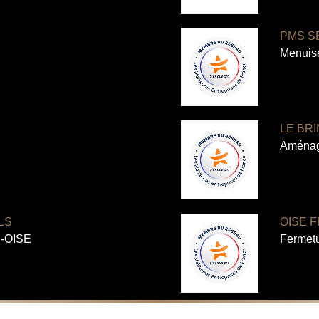
PMS S
Menuis
LE BR
Aménag
LS
OISE 
R-OISE
Fermet