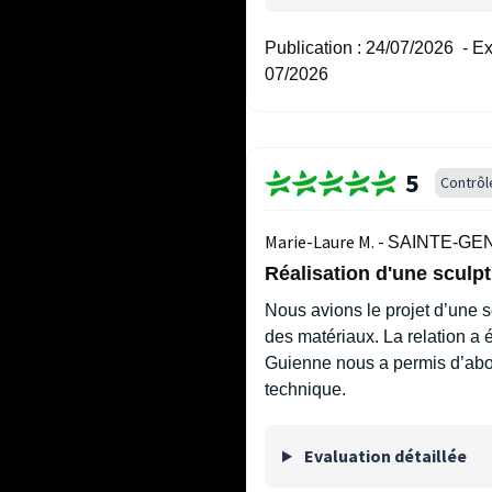
Publication :
24/07/2026
-
Ex
07/2026
5
Contrôl
Marie-Laure M. -
SAINTE-GEN
Réalisation d'une sculptu
Nous avions le projet d’une s
des matériaux. La relation a é
Guienne nous a permis d’abouti
technique.
Evaluation détaillée