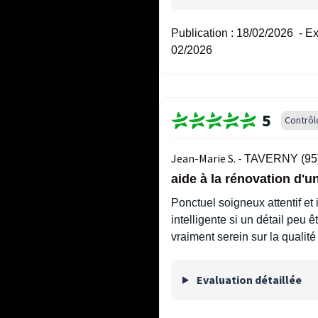
Publication :
18/02/2026
-
Ex
02/2026
5
Contrôl
Jean-Marie S. -
TAVERNY (95
aide à la rénovation d'un
Ponctuel soigneux attentif et 
intelligente si un détail peu ê
vraiment serein sur la qualité
Evaluation détaillée