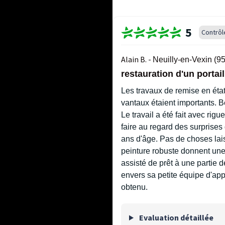
5
Contrôl
Alain B. -
Neuilly-en-Vexin (95
restauration d'un portail
Les travaux de remise en état
vantaux étaient importants. 
Le travail a été fait avec rig
faire au regard des surprises 
ans d'âge. Pas de choses lais
peinture robuste donnent une g
assisté de prêt à une partie 
envers sa petite équipe d'app
obtenu.
Evaluation détaillée