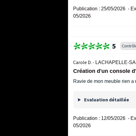
Publication :
25/05/2026
-
Ex
05/2026
5
Contrôl
Carole D. -
LACHAPELLE-SAI
Création d'un console d
Ravie de mon meuble rien a 
Evaluation détaillée
Publication :
12/05/2026
-
Ex
05/2026