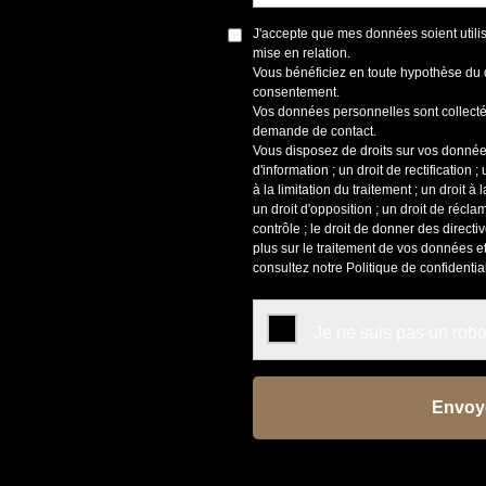
J'accepte que mes données soient uti
mise en relation.
Vous bénéficiez en toute hypothèse du dr
consentement.
Vos données personnelles sont collectée
demande de contact.
Vous disposez de droits sur vos données,
d'information ; un droit de rectification ;
à la limitation du traitement ; un droit à
un droit d'opposition ; un droit de récl
contrôle ; le droit de donner des direct
plus sur le traitement de vos données et 
consultez notre
Politique de confidential
Je ne suis pas un rob