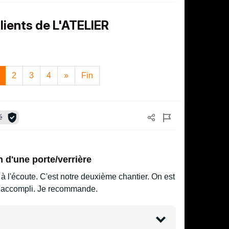
clients de L'ATELIER
2
3
4
»
Fin
é
on d'une porte/verrière
 à l'écoute. C'est notre deuxième chantier. On est
il accompli. Je recommande.