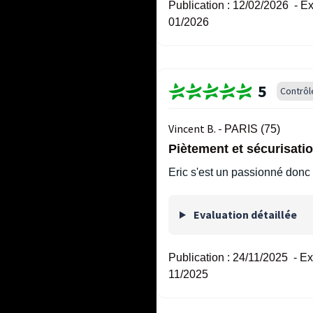
Publication :
12/02/2026
-
Ex
01/2026
5
Contrôl
Vincent B. -
PARIS (75)
Piètement et sécurisati
Eric s'est un passionné donc s
Evaluation détaillée
Publication :
24/11/2025
-
Ex
11/2025