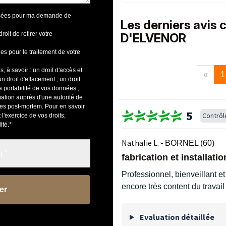
lisées pour ma demande de
Les derniers avis 
oit de retirer votre
D'ELVENOR
s pour le traitement de votre
 à savoir : un droit d'accès et
«
1
 un droit d'effacement ; un droit
 la portabilité de vos données ;
amation auprès d'une autorité de
ives post-mortem. Pour en savoir
5
Contrôl
l'exercice de vos droits,
ité
.
*
Nathalie L. -
BORNEL (60)
*
ot
fabrication et installati
Professionnel, bienveillant et
encore très content du trava
Evaluation détaillée