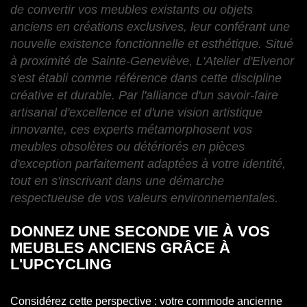
de convertir vos meubles existants ou objets
anciens en créations exclusives, leur conférant une
nouvelle existence fonctionnelle et esthétique. Situé
à proximité de Sainte-Geneviève, L'Atelier d'Elvenor
s'est établi comme référence dans cette discipline
créative et durable. Par l'alliance d'un savoir-faire
artisanal d'excellence et d'une vision artistique
innovante, ces experts métamorphosent vos
meubles obsolètes ou détériorés en pièces
d'exception parfaitement adaptées à votre identité,
tout en s'inscrivant dans une démarche
respectueuse de vos valeurs environnementales.
DONNEZ UNE SECONDE VIE À VOS
MEUBLES ANCIENS GRÂCE À
L'UPCYCLING
Considérez cette perspective : votre commode ancienne